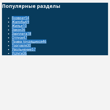
Популярные разделы
Возврат
54
Жалобы
69
Жилье
10
Закон
36
Зарплата
18
Отпуск
47
Права трудящихся
46
Торговля
30
Увольнение
57
Услуги
36