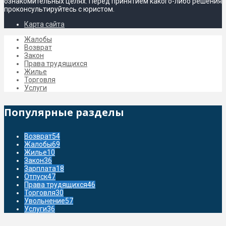
ознакомительных целях. Перед принятием какого-либо решения
проконсультируйтесь с юристом.
Карта сайта
Жалобы
Возврат
Закон
Права трудящихся
Жилье
Торговля
Услуги
Популярные разделы
Возврат
54
Жалобы
69
Жилье
10
Закон
36
Зарплата
18
Отпуск
47
Права трудящихся
46
Торговля
30
Увольнение
57
Услуги
36