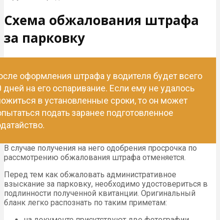
Схема обжалования штрафа
за парковку
осле оформления штрафа у водителя будет всего
0 дней на его оспаривание. Если ему не удалось
ложиться в установленные сроки, то он может
опытаться подать заранее подготовленное
одатайство.
В случае получения на него одобрения просрочка по
рассмотрению обжалования штрафа отменяется.
Перед тем как обжаловать административное
взыскание за парковку, необходимо удостовериться в
подлинности полученной квитанции. Оригинальный
бланк легко распознать по таким приметам:
на документе присутствуют две фотографии