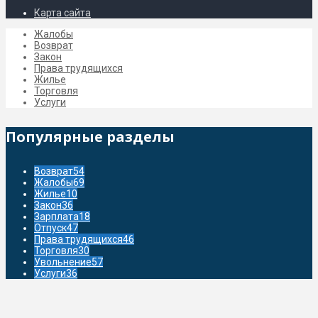
Карта сайта
Жалобы
Возврат
Закон
Права трудящихся
Жилье
Торговля
Услуги
Популярные разделы
Возврат
54
Жалобы
69
Жилье
10
Закон
36
Зарплата
18
Отпуск
47
Права трудящихся
46
Торговля
30
Увольнение
57
Услуги
36