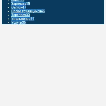
Зарплата
18
Отпуск
47
Права трудящихся
46
Торговля
30
Увольнение
57
Услуги
36