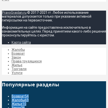
PravoGrajdan.ru
© 2017-2021 гг. Любое использование
материалов допускается только при указании активной
гиперссылки на первоисточник.
Информация на сайте предоставлена исключительно в
ознакомительных целях. Перед принятием какого-либо решения
проконсультируйтесь с юристом.
Карта сайта
Жалобы
Возврат
Закон
Права трудящихся
Жилье
Торговля
Услуги
Популярные разделы
Возврат
54
Жалобы
69
Жилье
10
Закон
36