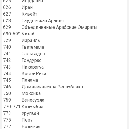
625
Иордания
626
Иран
627
Кувейт
628
Саудовская Аравия
629
Объединенные Арабские Эмираты
690-699
Китай
729
Израиль
740
Гватемала
741
Сальвадор
742
Гондурас
743
Никарагуа
744
Коста-Рика
745
Панама
746
Доминиканская Республика
750
Мексика
759
Венесуэла
770-771
Колумбия
773
Уругвай
775
Перу
777
Боливия