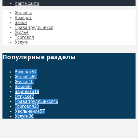
Карта сайта
Жалобы
Возврат
Закон
Права трудящихся
Жилье
Торговля
Услуги
Популярные разделы
Возврат
54
Жалобы
69
Жилье
10
Закон
36
Зарплата
18
Отпуск
47
Права трудящихся
46
Торговля
30
Увольнение
57
Услуги
36