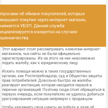
опросами об обмане покупателей, которые
овершают покупки через интернет-магазин,
анимается УБЭП. Данная служба
пециализируется конкретно на случаях
ошенничества.
Этот вариант стоит рассматривать клиентам интернет-
магазинов, чьи сайты не были официально
зарегистрированы. Из-за этого на них невозможно
подать жалобу, как к юридическому лицу.
Искать помощи можно в таких государственных
органах, как Роспотребнадзор, суд и Общество защиты
прав потребителей. Довольно быстро на жалобы
реагирует инстанция, которая находится первой в
перечне организаций. Поэтому сюда стоит обращаться в
первую очередь, если покупателю не удалось добиться
урегулирования ситуации напрямую с продавцом.
Чтобы увеличить свои шансы на победу в деле об