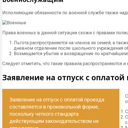
Исполняющие обязанности по военной службе также наде
Права военных в данной ситуации схожи с правами поли
Льгота распространяется на членов их семей, а так
дневном отделении после школьного учреждения о
Возмещается убытие и возвращение по кратчайшем
Следует отметить, что такие правила распространяются и
Заявление на отпуск с оплатой
С
Заявление на отпуск с оплатой проезда
о
составляется в произвольной форме,
С
поскольку четкого стандарта
С
действующим законодательством не
с
М