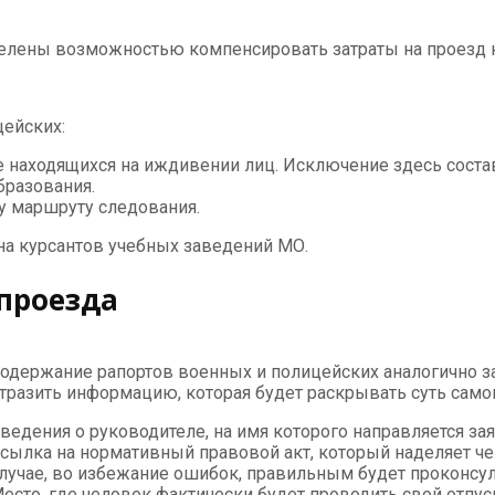
лены возможностью компенсировать затраты на проезд к м
цейских:
же находящихся на иждивении лиц. Исключение здесь соста
бразования.
у маршруту следования.
 на курсантов учебных заведений МО.
 проезда
одержание рапортов военных и полицейских аналогично з
тразить информацию, которая будет раскрывать суть самог
ведения о руководителе, на имя которого направляется за
сылка на нормативный правовой акт, который наделяет 
лучае, во избежание ошибок, правильным будет проконсу
есто, где человек фактически будет проводить свой отпус