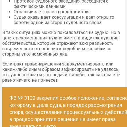
Протокол судебного заседания расходится с
фактическими данными.
Ограничивает права представителя.
Судья оказывает консультации и дает открыто
советы одной из сторон судебного спора.
В таких ситуациях можно пожаловаться на судью. Но в
целях рекомендации нужно иметь в виду следующие
обстоятельства, которые отражают всю реальность
современного отношения к подобным жалобам со
стороны уполномоченных лиц:
Если факт правонарушения задокументировать или
каким-либо иным образом зафиксировать не удалось,
то лучше отказаться от подачи жалобы, так как она все
равно ничего не принесет.
ФЗ № 3132 закрепил особое положение, согласн
которому в дела суда, в порядок рассмотрения
спора, осуществления процессуальных действий
в процесс принятия решения не имеет права
вмешиваться никто.