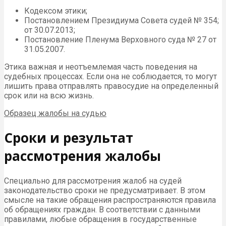
Образец жалобы на судью — это любой экземпляр,
составленный ранее. Но не стоит в точности повторять
чужое обращение. Креативность в данном деле
приветствуется, но вместе с тем жалуйтесь
основательно. К примеру, нельзя сводить все к нормам
процессуального законодательства. Ссылки на них,
конечно, рекомендуемы, однако, желательно указать и
следующие обстоятельства:
признаки нарушения в действиях данного
должностного лица, которые международными
правовыми документами признаются в качестве
нарушения прав человека;
указать на факт дискриминации, особого
отношения к одному из участников процесса и т.д.
Общий перечень причин и поводов для того, чтобы
жаловаться на судью, законом не предусмотрен. Общее
правило гласит, что обжалованию подлежат все
действия, противоречащие или не соответствующие
требованиям закона. Помимо процессуальных норм,
следует ознакомиться с правилами следующих