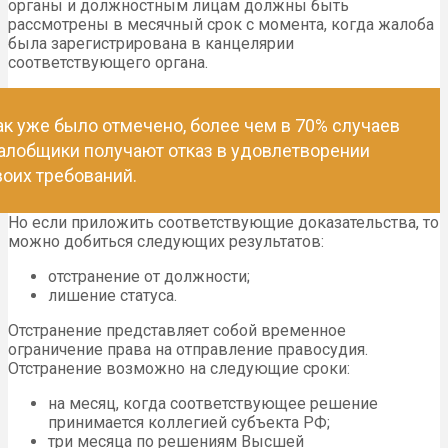
нормативных актов:
Кодексом этики;
Постановлением Президиума Совета судей № 354;
от 30.07.2013;
Постановление Пленума Верховного суда № 27 от
31.05.2007.
Этика важная и неотъемлемая часть поведения на
судебных процессах. Если она не соблюдается, то могут
лишить права отправлять правосудие на определенный
срок или на всю жизнь.
Образец жалобы на судью
Сроки и результат
рассмотрения жалобы
Специально для рассмотрения жалоб на судей
законодательство сроки не предусматривает. В этом
смысле на такие обращения распространяются правила
об обращениях граждан. В соответствии с данными