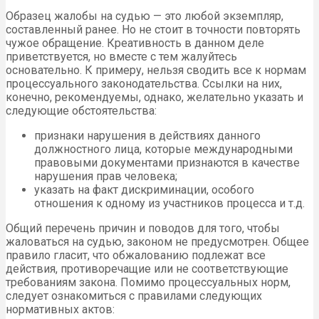
Как написать жалобу? Несмотря на то, что подобного
рода обращения имеют нестандартный характер, для них
не определена унифицированная форма составления.
Согласно Положению Президиума Совета судей, такие
жалобы должны быть составлены с учетом правил
написания любого другого официального обращения.
Так что пишем по общим правилам. В жалобе
необходимо указать следующие сведения:
наименование органа или должностного лица,
которому подается жалоба;
Ф.И.О. лица, подающего жалобу или реквизиты
организации, если жалобщиком выступает
юридическое лицо;
контактные данные жалобщика для направления
обратного письма с ответом;
краткая суть жалобы, описание действий,
явившиеся нарушением;
роспись жалобщика;
дата направления жалобы.