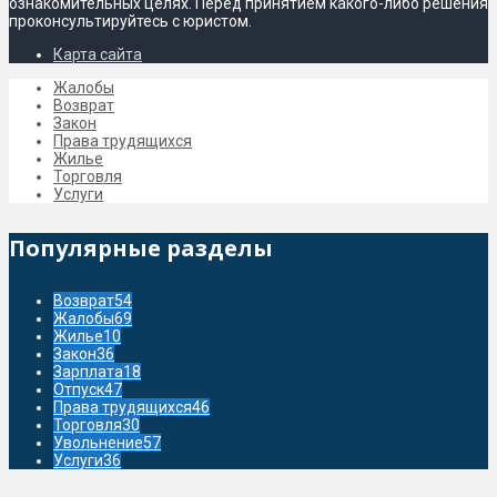
Как написать ответ на жалобу
Можно ли вернуть уцененный товар
Cпособы защиты прав потребителей
PravoGrajdan.ru
© 2017-2021 гг. Любое использование
материалов допускается только при указании активной
гиперссылки на первоисточник.