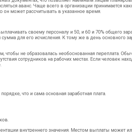
вных документах, что позволяет наемным лицам планирова
сляться аванс. Чаще всего в организации принимается к
ую он может рассчитывать в указанное время.
плачивать своему персоналу и 50, и 60 и 70% общего зара
я сумма для его исчисления. К тому же в день основного 
м, чтобы не образовалась необоснованная переплата. Обы
тствия сотрудников на рабочих местах. Если человек наход
.
порядке, что и сама основная заработная плата.
ков.
нтации внутреннего значения. Местом выплаты может или 