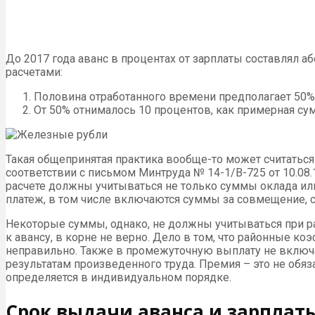
До 2017 года аванс в процентах от зарплаты составлял 
расчетами:
Половина отработанного времени предполагает 50%
От 50% отнималось 10 процентов, как примерная сум
Такая общепринятая практика вообще-то может считаться
соответствии с письмом Минтруда № 14-1/В-725 от 10.08
расчете должны учитываться не только суммы оклада или
платеж, в том числе включаются суммы за совмещение, с
Некоторые суммы, однако, не должны учитываться при р
к авансу, в корне не верно. Дело в том, что районные к
неправильно. Также в промежуточную выплату не включа
результатам произведенного труда. Премия – это не обяза
определяется в индивидуальном порядке.
Срок выдачи аванса и зарплат