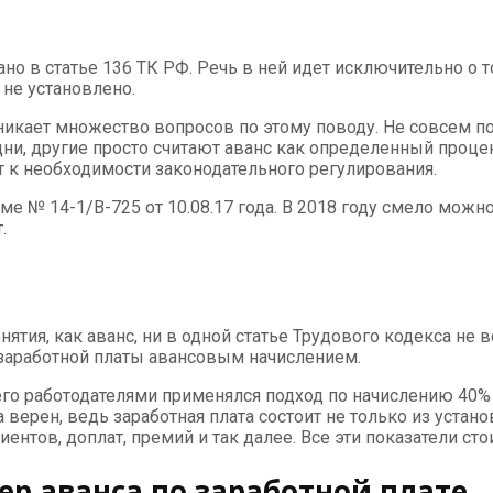
но в статье 136 ТК РФ. Речь в ней идет исключительно о 
 не установлено.
зникает множество вопросов по этому поводу. Не совсем по
и, другие просто считают аванс как определенный процент
т к необходимости законодательного регулирования.
ме № 14-1/В-725 от 10.08.17 года. В 2018 году смело мож
.
онятия, как аванс, ни в одной статье Трудового кодекса не 
заработной платы авансовым начислением.
го работодателями применялся подход по начислению 40% 
а верен, ведь заработная плата состоит не только из уста
ентов, доплат, премий и так далее. Все эти показатели ст
ер аванса по заработной плате