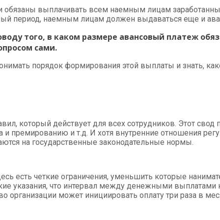
и обязаны выплачивать всем наемным лицам заработанные 
анный период, наемным лицам должен выдаваться еще и ава
оводу того, в каком размере авансовый платеж обя
опросом сами.
понимать порядок формирования этой выплаты и знать, 
вил, который действует для всех сотрудников. Этот свод 
а и премированию и т.д. И хотя внутренние отношения рег
раются на государственные законодательные нормы.
здесь есть четкие ограничения, уменьшить которые нанимат
ткие указания, что интервал между денежными выплатами 
о организации может инициировать оплату три раза в мес