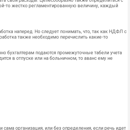
ть свои расходы. Целесообразно также определиться с
акой-то жестко регламентированную величину, каждый
ботка наперед. Но следует понимать, что, так как НДФЛ с
заработка также необходимо перечислить какие-то
чно бухгалтерам подаются промежуточные табели учета
ится в отпуске или на больничном, то аванс ему не
сама организация, или без определения, если речь идет