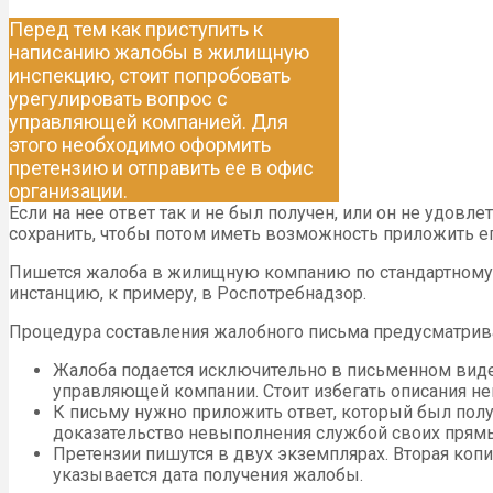
Перед тем как приступить к
написанию жалобы в жилищную
инспекцию, стоит попробовать
урегулировать вопрос с
управляющей компанией. Для
этого необходимо оформить
претензию и отправить ее в офис
организации.
Если на нее ответ так и не был получен, или он не удов
сохранить, чтобы потом иметь возможность приложить ег
Пишется жалоба в жилищную компанию по стандартному о
инстанцию, к примеру, в Роспотребнадзор.
Процедура составления жалобного письма предусматрив
Жалоба подается исключительно в письменном виде
управляющей компании. Стоит избегать описания нен
К письму нужно приложить ответ, который был пол
доказательство невыполнения службой своих прямы
Претензии пишутся в двух экземплярах. Вторая коп
указывается дата получения жалобы.