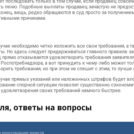
т последовать только в том случае, если продавец совсем
ть пеню. Подобные выплаты продавец зачастую не предост
онец, вещь, редко обращаются в суд просто за получением 
тивными причинами.
лучае необходимо четко изложить все свои требования, а
ы. Но здесь следует придерживаться главного правила: зач
 прямо отказывается удовлетворить требования заявителя.
 Роспотребнадзора, а вот принудить к чему-либо может то
орить требования, но при этом не спешит с этим, то лучше
лучае прямых указаний или наложенных штрафов будет вп
ование спорной ситуации позволит существенно сэкономи
 удовлетворения своих требований намного быстрее.
ля, ответы на вопросы