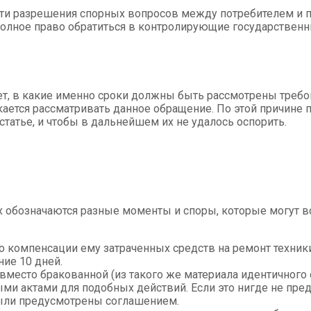
ти разрешения спорных вопросов между потребителем и п
полное право обратиться в контролирующие государственн
ет, в какие именно сроки должны быть рассмотрены требов
скается рассматривать данное обращение. По этой причине
татье, и чтобы в дальнейшем их не удалось оспорить.
 них обозначаются разные моменты и споры, которые могут
по компенсации ему затраченных средств на ремонт техник
ие 10 дней.
вместо бракованной (из такого же материала идентичного о
и актами для подобных действий. Если это нигде не пред
были предусмотрены соглашением.