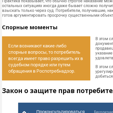
Практика показывает, что обычно строгое наказание може
остальных ситуациях иногда даже бывает сложно получи
взыскать только через суд. Потребители, получившие, нак
готов аргументировать просрочку существенными объек
Спорные моменты
В этом с
документ
Если возникают какие-либо
продавец
спорные вопросы, то потребитель
указание
удовлетв
всегда имеет право разрешить их в
судебном порядке или путем
В этом с
обращения в Роспотребнадзор.
урегулир
добиться
Закон о защите прав потребите