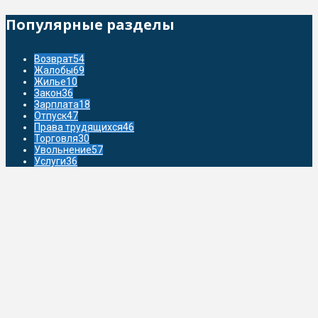
Популярные разделы
Возврат
54
Жалобы
69
Жилье
10
Закон
36
Зарплата
18
Отпуск
47
Права трудящихся
46
Торговля
30
Увольнение
57
Услуги
36