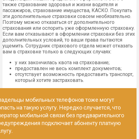
также страхование здоровья и жизни водителя и
пассажиров, страхование имущества, КАСКО. Покупать
эти дополнительные страховки совсем необязательно.
Поэтому можно отказаться от дополнительного
страхования или оспорить уже оформленную страховку.
Если вам отказывают в оформлении страховки без этих
дополнительных условий, то ваши права пытаются
ущемить. Сотрудник страхового отдела может отказать
вам в страховке только в следующих случаях:
у них закончилась квота на страхование;
предоставлен не весь комплект документов;
отсутствует возможность предоставить транспорт,
который хотите застраховать.
ладельцы мобильных телефонов тоже могут
опасть на такую услугу. Нередко случается, что
ператор мобильной связи без предварительного
редупреждения подключает абоненту платную
лугу.