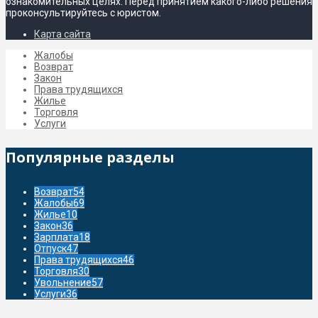
ознакомительных целях. Перед принятием какого-либо решения
проконсультируйтесь с юристом.
Карта сайта
Жалобы
Возврат
Закон
Права трудящихся
Жилье
Торговля
Услуги
Популярные разделы
Возврат
54
Жалобы
69
Жилье
10
Закон
36
Зарплата
18
Отпуск
47
Права трудящихся
46
Торговля
30
Увольнение
57
Услуги
36