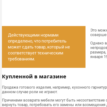
Это можн
Действующими нормами
совершен
определено, что потребитель
Однако в
может сдать товар, который не
непродов
размера,
соответствует техническим
января 1
требованиям.
Купленной в магазине
Продажа готового изделия, например, кухонного гарниту
данном случае роли не играют.
Причинами возврата мебели могут быть несоответствие о
вернуть товар, потребовать его замены или возмещения 