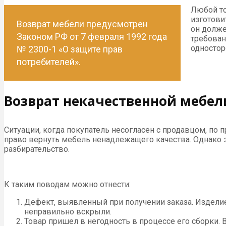
Любой то
изготови
Возврат мебели предусмотрен
он долже
Законом РФ от 7 февраля 1992 года
требован
одностор
№ 2300-1 «О защите прав
потребителей».
Возврат некачественной мебел
Ситуации, когда покупатель несогласен с продавцом, по 
право вернуть мебель ненадлежащего качества. Однако э
разбирательство.
К таким поводам можно отнести:
Дефект, выявленный при получении заказа. Изделие
неправильно вскрыли.
Товар пришел в негодность в процессе его сборки. 