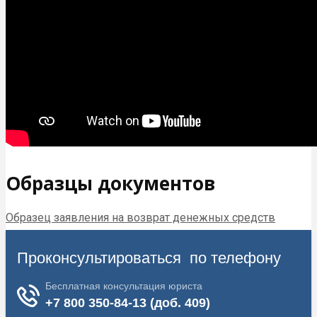
действенных методов – обратитесь в городской комитет
по культуре. Для этого понадобится сделать ещё по
одной копии заявления и кассового чека. Чаще всего
проблему удаётся разрешить уже на этом этапе, но
разбирательство может затянуться и длиться неделю
или две.
Если и в комитете по культуре добиться справедливости
не удалось, придётся подавать иск в суд, но всё-таки это
довольно редкие случаи. Перед подачей иска ещё
можно попробовать обратиться с жалобой в
Роспотребнадзор и областное министерство культуры.