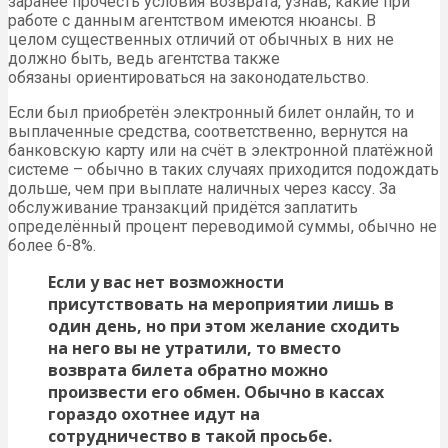
аренда зала;
бронирование места;
печать билета.
Как правило, эти расходы составляют незначительную
часть выплаченной клиентом суммы.
Порядок возврата билета будет таким:
обратитесь в кассу;
предъявите паспорт и билет;
напишите заявление о возврате;
ожидайте, пока вам вернут средства.
Иногда деньги возвращают непосредственно после
обращения, если же в кассе в тот момент их не
оказалось, то их предписывается выдать в течение
месяца.
Мы рассмотрели порядок обращения и возврата в
случае, если билеты приобретаются в театральной кассе,
но сейчас всё чаще их покупают при помощи билетных
агентств. При таком способе покупки обязательно нужно