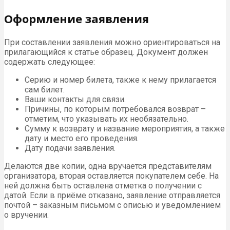
заранее прочесть условия возврата, узнав, какие при
работе с данным агентством имеются нюансы. В
целом существенных отличий от обычных в них не
должно быть, ведь агентства также
обязаны ориентироваться на законодательство.
Если был приобретён электронный билет онлайн, то и
выплаченные средства, соответственно, вернутся на
банковскую карту или на счёт в электронной платёжной
системе – обычно в таких случаях приходится подождать
дольше, чем при выплате наличных через кассу. За
обслуживание транзакций придётся заплатить
определённый процент переводимой суммы, обычно не
более 6-8%.
Если у вас нет возможности
присутствовать на мероприятии лишь в
один день, но при этом желание сходить
на него вы не утратили, то вместо
возврата билета обратно можно
произвести его обмен. Обычно в кассах
гораздо охотнее идут на
сотрудничество в такой просьбе.