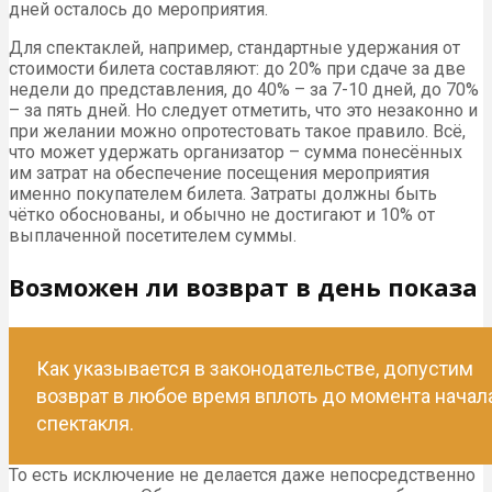
За сколько дней можно
вернуть билет
Срок, за который можно вернуть билеты, обычно
различается в зависимости от мероприятия: в
кинотеатрах есть возможность возврата почти перед
самым началом сеанса, за час-два, в театре обычно
принято делать его за пять дней или более, а возврат
билетов на концерт обычно ограничивается сроком в 10-
15 дней до его начала. Однако эти правила установлены
самими организаторами, и хотя на них желательно
ориентироваться, чтобы всё прошло быстро и без
проблем, но всё-таки необязательно.
Схожая ситуация и с суммой: так как с каждым днём
шансы организатора осуществить продажу падают,
нередко в условиях возврата можно обнаружить
правило, по которому выплачиваемая при сдаче билета