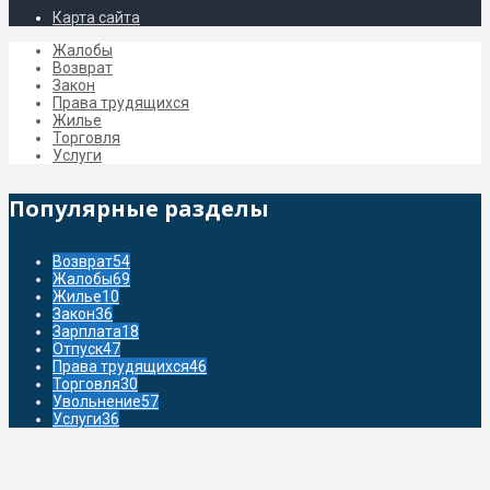
Сроки рассмотрения претензии
Как обозначается отпуск в табеле в 2026 году
Отпуск военнослужащего
PravoGrajdan.ru
© 2017-2021 гг. Любое использование
материалов допускается только при указании активной
гиперссылки на первоисточник.
Информация на сайте предоставлена исключительно в
ознакомительных целях. Перед принятием какого-либо решения
проконсультируйтесь с юристом.