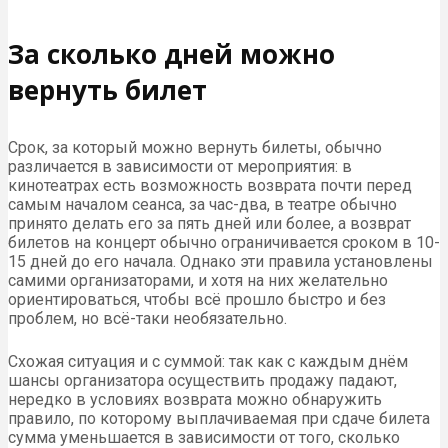
Оформление заявления
При составлении заявления можно ориентироваться на
прилагающийся к статье образец. Документ должен
содержать следующее:
Серию и номер билета, также к нему прилагается
сам билет.
Ваши контакты для связи.
Причины, по которым потребовался возврат –
отметим, что указывать их необязательно.
Сумму к возврату и название мероприятия, а также
дату и место его проведения.
Дату подачи заявления.
Делаются две копии, одна вручается представителям
организатора, вторая оставляется покупателем себе. На
ней должна быть оставлена отметка о получении с
датой. Если в приёме отказано, заявление отправляется
почтой – заказным письмом с описью и уведомлением
о вручении.