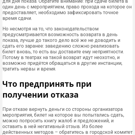
сумма уменьшается в зависимости от того, сколько
дней осталось до мероприятия.
Для спектаклей, например, стандартные удержания от
стоимости билета составляют: до 20% при сдаче за две
недели до представления, до 40% – за 7-10 дней, до 70%
– за пять дней. Но следует отметить, что это незаконно и
при желании можно опротестовать такое правило. Всё,
что может удержать организатор – сумма понесённых
им затрат на обеспечение посещения мероприятия
именно покупателем билета. Затраты должны быть
чётко обоснованы, и обычно не достигают и 10% от
выплаченной посетителем суммы.
Возможен ли возврат в день показа
Как указывается в законодательстве, допустим
возврат в любое время вплоть до момента начал
спектакля.
То есть исключение не делается даже непосредственно