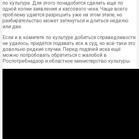
для дня показа. Обратите внимание: при сдаче билета в
один день с мероприятием, право прохода на которое он
предоставляет, необходимо зафиксировать точное
время сдачи.
Но несмотря на то, что законодательством
предусматривается возможность возврата в день
показа, лучше до такого дело всё же не доводить и
сдать его заранее: заведению сложно реализовать
билет вновь, то есть вы доставите ему неприятности.
Потому в театрах на такой возврат идут неохотно, и
возможно придётся обращаться в другие инстанции,
тратить нервы и время.
Что предпринять при
получении отказа
При отказе вернуть деньги со стороны организатора
мероприятия, билет на которое вы попытались сдать,
можно попросить книгу жалоб и предложений, и
оставить в ней негативный отзыв. Из более