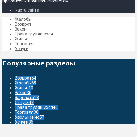
проконсультируйтесь с юристом.
Карта сайта
Жалобы
Возврат
Закон
Права трудящихся
Жилье
Торговля
Услуги
Популярные разделы
Возврат
54
Жалобы
69
Жилье
10
Закон
36
Зарплата
18
Отпуск
47
Права трудящихся
46
Торговля
30
Увольнение
57
Услуги
36