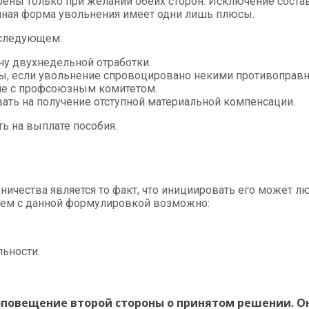
ны только при желании обеих сторон. Исключение соста
анная форма увольнения имеет одни лишь плюсы.
 следующем:
ну двухнедельной отработки.
ты, если увольнение спровоцировано некими противоправ
ие с профсоюзным комитетом.
ать на получение отступной материальной компенсации.
ь на выплате пособия.
ества является то факт, что инициировать его может люб
нием с данной формулировкой возможно:
ьности.
повещение второй стороны о принятом решении. Он