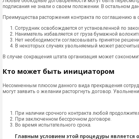
Любые обоюдные договоренности могут быть пересмотре
подписания не знали о своем положении. В остальном д
Преимущества расторжения контракта по соглашению в
Сотрудник освобождается от установленной по зако
Наниматель избавляется от груза бумажной волоки
Нет необходимости согласовывать принятое решен
В некоторых случаях увольняемый может рассчитыв
В случае сокращения штата организация может сэкономит
Кто может быть инициатором
Несомненным плюсом данного вида прекращения сотруднич
могут заявить о желании расторгнуть договор. Увольне
При наличии срочного контракта любой продолжител
При заключенном бессрочном договоре.
Во время испытательного срока.
Главным условием этой процедуры является о