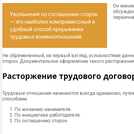
Он миним
обсужден
Увольнение по соглашению сторон
первична
— это наиболее компромиссный и
удобный способ прерывания
трудовых взаимоотношений.
Не обремененный, на первый взгляд, условностями данн
сторон. Документальное оформление такого расторжения 
Расторжение трудового догово
Трудовые отношения начинаются всегда одинаково, путе
способами:
По желанию нанимателя.
По инициативе работодателя.
По соглашению сторон.