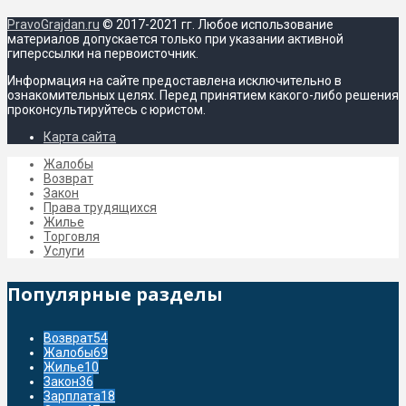
PravoGrajdan.ru
© 2017-2021 гг. Любое использование
материалов допускается только при указании активной
гиперссылки на первоисточник.
Информация на сайте предоставлена исключительно в
ознакомительных целях. Перед принятием какого-либо решения
проконсультируйтесь с юристом.
Карта сайта
Жалобы
Возврат
Закон
Права трудящихся
Жилье
Торговля
Услуги
Популярные разделы
Возврат
54
Жалобы
69
Жилье
10
Закон
36
Зарплата
18