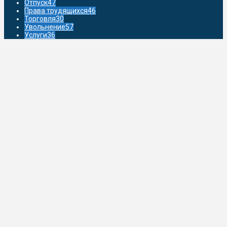
Отпуск
47
Права трудящихся
46
Торговля
30
Увольнение
57
Услуги
36