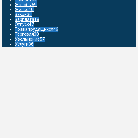
Жалобы
69
Жилье
10
Закон
36
Зарплата
18
Отпуск
47
Права трудящихся
46
Торговля
30
Увольнение
57
Услуги
36