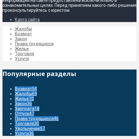
Информация на сайте предоставлена исключительно в
ознакомительных целях. Перед принятием какого-либо решения
проконсультируйтесь с юристом.
Карта сайта
Жалобы
Возврат
Закон
Права трудящихся
Жилье
Торговля
Услуги
Популярные разделы
Возврат
54
Жалобы
69
Жилье
10
Закон
36
Зарплата
18
Отпуск
47
Права трудящихся
46
Торговля
30
Увольнение
57
Услуги
36