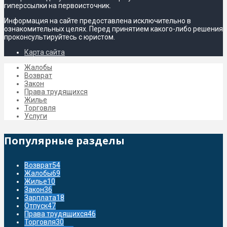
гиперссылки на первоисточник.
Информация на сайте предоставлена исключительно в
ознакомительных целях. Перед принятием какого-либо решения
проконсультируйтесь с юристом.
Карта сайта
Жалобы
Возврат
Закон
Права трудящихся
Жилье
Торговля
Услуги
Популярные разделы
Возврат
54
Жалобы
69
Жилье
10
Закон
36
Зарплата
18
Отпуск
47
Права трудящихся
46
Торговля
30