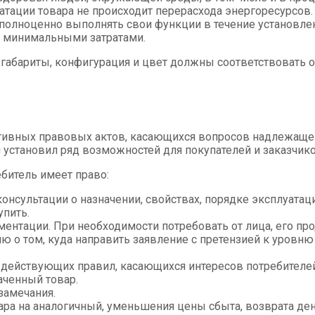
атации товара не происходит перерасхода энергоресурсов.
полноценно выполнять свои функции в течение установлен
с минимальными затратами.
ть габариты, конфигурация и цвет должны соответствовать 
ативных правовых актов, касающихся вопросов надлежаще
 установил ряд возможностей для покупателей и заказчико
ребитель имеет право:
нсультации о назначении, свойствах, порядке эксплуатации
упить.
ентации. При необходимости потребовать от лица, его п
ю о том, куда направить заявление с претензией к уровню
 действующих правил, касающихся интересов потребителей
аченный товар.
замечания.
ара на аналогичный, уменьшения цены сбыта, возврата де