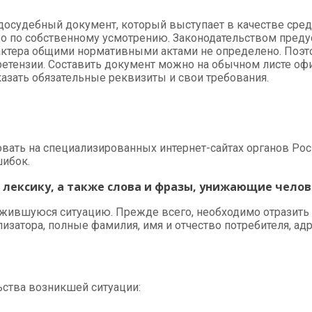
 досудебный документ, который выступает в качестве сре
во по собственному усмотрению. Законодательством пред
арактера общими нормативными актами не определено. По
етензии. Составить документ можно на обычном листе офи
казать обязательные реквизиты и свои требования.
вать на специализированных интернет-сайтах органов Ро
шибок.
 лексику, а также слова и фразы, унижающие челов
ившуюся ситуацию. Прежде всего, необходимо отразить св
лизатора, полные фамилия, имя и отчество потребителя, а
ьства возникшей ситуации: