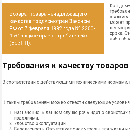
Каждому 
требован
Возврат товара ненадлежащего
сталкива
качества предусмотрен Законом
может пр
несмотря
РФ от 7 февраля 1992 года № 2300-
срока. Э
1 «О защите прав потребителей»
либо обр
(ЗоЗПП).
Требования к качеству товаров
В соответствии с действующими техническими нормами,
К таким требованиям можно отнести следующие условия
Назначение. В данном случае речь идет о свойствах 
изделиями.
Удобство эксплуатации.
Безопасность. Отсутствует риск угрозы для жизни и