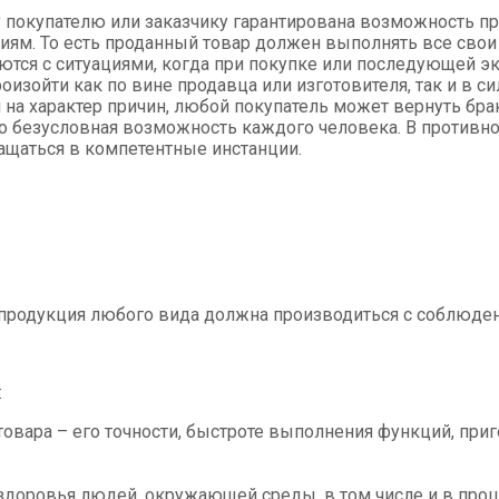
покупателю или заказчику гарантирована возможность п
иям. То есть проданный товар должен выполнять все свои
ются с ситуациями, когда при покупке или последующей э
оизойти как по вине продавца или изготовителя, так и в си
 на характер причин, любой покупатель может вернуть бра
то безусловная возможность каждого человека. В противн
ащаться в компетентные инстанции.
 продукция любого вида должна производиться с соблюд
:
товара – его точности, быстроте выполнения функций, приг
 здоровья людей, окружающей среды, в том числе и в проц