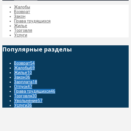
Жалобы
Возврат
Закон
Права трудящихся
Жилье
Торговля
Услуги
Популярные разделы
Возврат
54
Жалобы
69
Жилье
10
Закон
36
Зарплата
18
Отпуск
47
Права трудящихся
46
Торговля
30
Увольнение
57
Услуги
36