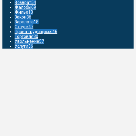
Возврат
54
Жалобы
69
Жилье
10
Закон
36
Зарплата
18
Отпуск
47
Права трудящихся
46
Торговля
30
Увольнение
57
Услуги
36