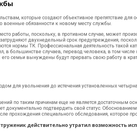
ужбы
льствам, которые создают объективное препятствие для 
о военные обязанности к новому месту службы.
сто работы, поскольку, в противном случае, может произо
а затрудняют двухнедельный срок предупреждения, поско
няются нормы ТК. Профессиональная деятельность такой к
, в большинстве случаев, перевод человека, в том числе и
 его семьи вынуждены будут прервать свою работу в кра
дом для увольнения до истечения установленных четырнад
ний по таким причинам еще не является достаточным осн
ет документально подтвердить свой статус. Обоснование
после прохождения специального обследования, которое п
о труженик действительно утратил возможность ис