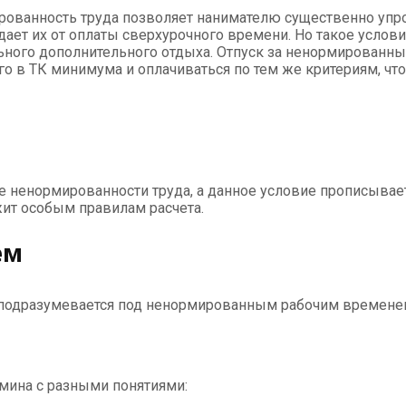
ованность труда позволяет нанимателю существенно упрос
ает их от оплаты сверхурочного времени. Но такое услови
ьного дополнительного отдыха. Отпуск за ненормированны
го в ТК минимума и оплачиваться по тем же критериям, что
е ненормированности труда, а данное условие прописывает
жит особым правилам расчета.
ем
 подразумевается под ненормированным рабочим временем
мина с разными понятиями: