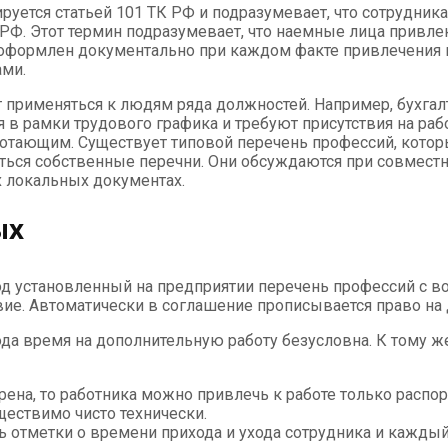
уется статьей 101 ТК РФ и подразумевает, что сотрудника
К РФ. Этот термин подразумевает, что наемные лица привл
оформлен документально при каждом факте привлечения и
ами.
 применяться к людям ряда должностей. Например, бухгал
я в рамки трудового графика и требуют присутствия на ра
ботающим. Существует типовой перечень профессий, кото
ься собственные перечни. Они обсуждаются при совместно
 локальных документах.
ых
д установленный на предприятии перечень профессий с в
вие. Автоматически в соглашение прописывается право на 
да время на дополнительную работу безусловна. К тому ж
ена, то работника можно привлечь к работе только распор
ществимо чисто технически.
ть отметки о времени прихода и ухода сотрудника и кажд