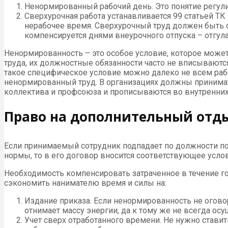
Ненормированный рабочий день. Это понятие регулир
Сверхурочная работа устанавливается 99 статьей Т
нерабочее время. Сверхурочный труд должен быть 
компенсируется днями внеурочного отпуска – отгул
Ненормированность – это особое условие, которое может
труда, их должностные обязанности часто не вписываютс
такое специфическое условие можно далеко не всем ра
ненормированный труд. В организациях должны принимат
коллектива и профсоюза и прописываются во внутренних
Право на дополнительный отд
Если принимаемый сотрудник подпадает по должности по
нормы, то в его договор вносится соответствующее усло
Необходимость компенсировать затраченное в течение го
сэкономить нанимателю время и силы на:
Издание приказа. Если ненормированность не оговор
отнимает массу энергии, да к тому же не всегда осу
Учет сверх отработанного времени. Не нужно стави