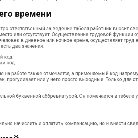
чего времени
тро ответственный за ведение табеля работник вносит св
место или отсутствует. Осуществление трудовой функции о
 человек в дневное или ночное время, осуществляет труд 
 есть два значения:
 код.
й код.
ие на работе также отмечается, а применяемый код напрям
ек, прогуливает или у него просто выходные. Только для о
льной буквенной аббревиатурой. Он помечается в табеле 
льно начислить и оплатить компенсацию, но и внести свед