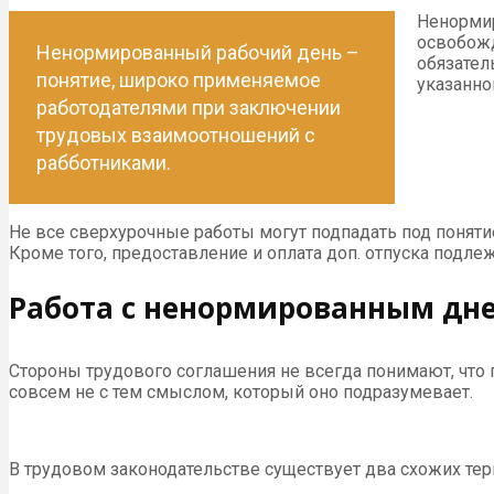
Ненормир
освобожд
Ненормированный рабочий день –
обязател
понятие, широко применяемое
указанно
работодателями при заключении
трудовых взаимоотношений с
рабботниками.
Не все сверхурочные работы могут подпадать под поняти
Кроме того, предоставление и оплата доп. отпуска подле
Работа с ненормированным дн
Стороны трудового соглашения не всегда понимают, что
совсем не с тем смыслом, который оно подразумевает.
В трудовом законодательстве существует два схожих тер