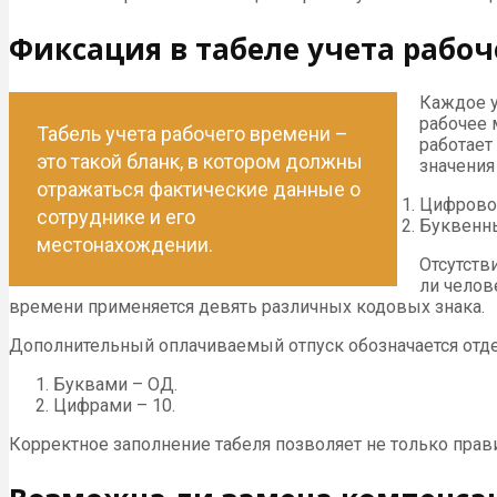
Фиксация в табеле учета рабо
Каждое у
рабочее 
Табель учета рабочего времени –
работает
это такой бланк, в котором должны
значения
отражаться фактические данные о
Цифровой
сотруднике и его
Буквенны
местонахождении.
Отсутств
ли челов
времени применяется девять различных кодовых знака.
Дополнительный оплачиваемый отпуск обозначается отде
Буквами – ОД.
Цифрами – 10.
Корректное заполнение табеля позволяет не только прави