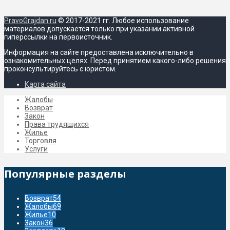
PravoGrajdan.ru
© 2017-2021 гг. Любое использование
материалов допускается только при указании активной
гиперссылки на первоисточник.
Информация на сайте предоставлена исключительно в
ознакомительных целях. Перед принятием какого-либо решения
проконсультируйтесь с юристом.
Карта сайта
Жалобы
Возврат
Закон
Права трудящихся
Жилье
Торговля
Услуги
Популярные разделы
Возврат
54
Жалобы
69
Жилье
10
Закон
36