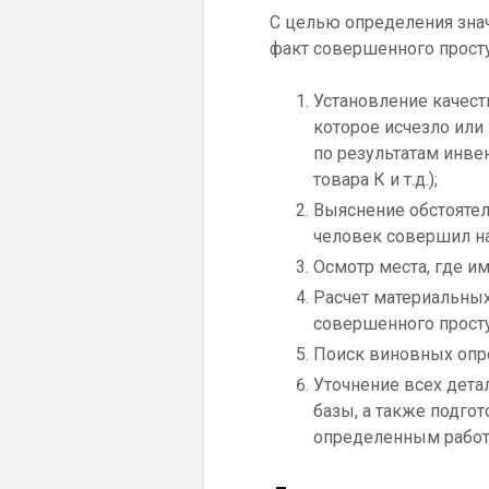
Для того чтобы доказать
одних только свидетельск
намного более широкая до
Докладные и служеб
подразделения;
Составленные акты 
факт пропажи матери
Объяснения самого р
С целью определения зна