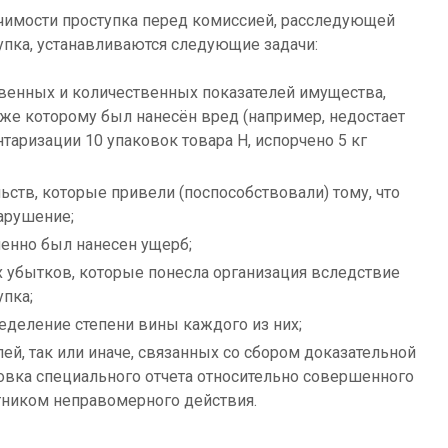
 в полном объеме вину проштрафившегося сотрудника,
их показаний будет явно недостаточно – потребуется
казательная база:
ные записки, написанные руководителем
ревизий и инвентаризаций, которые подтверждают
альных ценностей;
аботника.
чимости проступка перед комиссией, расследующей