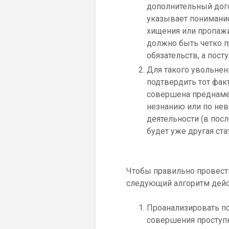
дополнительный дого
указывает понимание
хищения или пропажи
должно быть четко п
обязательств, а пост
Для такого увольне
подтвердить тот фак
совершена преднамер
незнанию или по нев
деятельности (в пос
будет уже другая стат
Чтобы правильно провести
следующий алгоритм дейс
Проанализировать п
совершения проступк