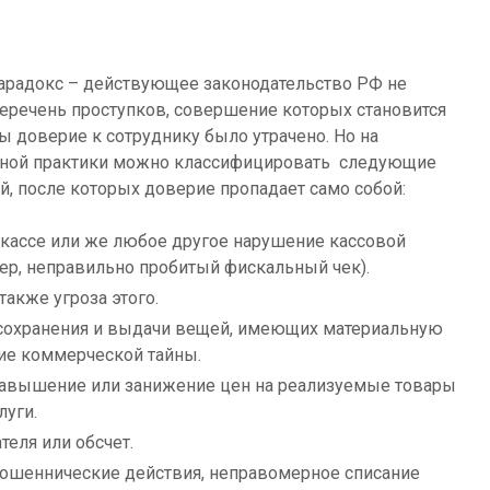
парадокс – действующее законодательство РФ не
еречень проступков, совершение которых становится
бы доверие к сотруднику было утрачено. Но на
бной практики можно классифицировать следующие
, после которых доверие пропадает само собой:
 кассе или же любое другое нарушение кассовой
р, неправильно пробитый фискальный чек).
также угроза этого.
сохранения и выдачи вещей, имеющих материальную
ие коммерческой тайны.
авышение или занижение цен на реализуемые товары
луги.
еля или обсчет.
мошеннические действия, неправомерное списание