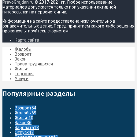
PravoGrajdan.ru
© 2017-2021 гг. Любое использование
материалов допускается только при указании активной
гиперссылки на первоисточник.
Информация на сайте предоставлена исключительно в
ознакомительных целях. Перед принятием какого-либо решения
проконсультируйтесь с юристом.
Карта сайта
Жалобы
Возврат
Закон
Права трудящихся
Жилье
Торговля
Услуги
Популярные разделы
Возврат
54
Жалобы
69
Жилье
10
Закон
36
Зарплата
18
Отпуск
47