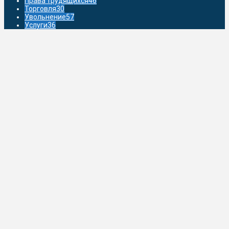
Права трудящихся
46
Торговля
30
Увольнение
57
Услуги
36